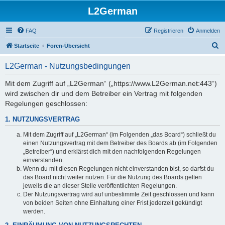
L2German
FAQ
Registrieren
Anmelden
S
Startseite
Foren-Übersicht
u
L2German - Nutzungsbedingungen
c
h
Mit dem Zugriff auf „L2German“ („https://www.L2German.net:443“)
wird zwischen dir und dem Betreiber ein Vertrag mit folgenden
e
Regelungen geschlossen:
1. NUTZUNGSVERTRAG
Mit dem Zugriff auf „L2German“ (im Folgenden „das Board“) schließt du
einen Nutzungsvertrag mit dem Betreiber des Boards ab (im Folgenden
„Betreiber“) und erklärst dich mit den nachfolgenden Regelungen
einverstanden.
Wenn du mit diesen Regelungen nicht einverstanden bist, so darfst du
das Board nicht weiter nutzen. Für die Nutzung des Boards gelten
jeweils die an dieser Stelle veröffentlichten Regelungen.
Der Nutzungsvertrag wird auf unbestimmte Zeit geschlossen und kann
von beiden Seiten ohne Einhaltung einer Frist jederzeit gekündigt
werden.