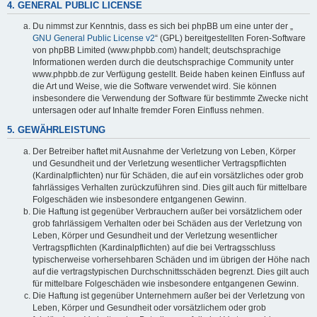
4. GENERAL PUBLIC LICENSE
Du nimmst zur Kenntnis, dass es sich bei phpBB um eine unter der „
GNU General Public License v2
“ (GPL) bereitgestellten Foren-Software
von phpBB Limited (www.phpbb.com) handelt; deutschsprachige
Informationen werden durch die deutschsprachige Community unter
www.phpbb.de zur Verfügung gestellt. Beide haben keinen Einfluss auf
die Art und Weise, wie die Software verwendet wird. Sie können
insbesondere die Verwendung der Software für bestimmte Zwecke nicht
untersagen oder auf Inhalte fremder Foren Einfluss nehmen.
5. GEWÄHRLEISTUNG
Der Betreiber haftet mit Ausnahme der Verletzung von Leben, Körper
und Gesundheit und der Verletzung wesentlicher Vertragspflichten
(Kardinalpflichten) nur für Schäden, die auf ein vorsätzliches oder grob
fahrlässiges Verhalten zurückzuführen sind. Dies gilt auch für mittelbare
Folgeschäden wie insbesondere entgangenen Gewinn.
Die Haftung ist gegenüber Verbrauchern außer bei vorsätzlichem oder
grob fahrlässigem Verhalten oder bei Schäden aus der Verletzung von
Leben, Körper und Gesundheit und der Verletzung wesentlicher
Vertragspflichten (Kardinalpflichten) auf die bei Vertragsschluss
typischerweise vorhersehbaren Schäden und im übrigen der Höhe nach
auf die vertragstypischen Durchschnittsschäden begrenzt. Dies gilt auch
für mittelbare Folgeschäden wie insbesondere entgangenen Gewinn.
Die Haftung ist gegenüber Unternehmern außer bei der Verletzung von
Leben, Körper und Gesundheit oder vorsätzlichem oder grob