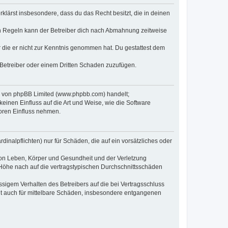
erklärst insbesondere, dass du das Recht besitzt, die in deinen
n Regeln kann der Betreiber dich nach Abmahnung zeitweise
er die er nicht zur Kenntnis genommen hat. Du gestattest dem
 Betreiber oder einem Dritten Schaden zuzufügen.
re von phpBB Limited (www.phpbb.com) handelt;
inen Einfluss auf die Art und Weise, wie die Software
oren Einfluss nehmen.
inalpflichten) nur für Schäden, die auf ein vorsätzliches oder
von Leben, Körper und Gesundheit und der Verletzung
r Höhe nach auf die vertragstypischen Durchschnittsschäden
sigem Verhalten des Betreibers auf die bei Vertragsschluss
lt auch für mittelbare Schäden, insbesondere entgangenen