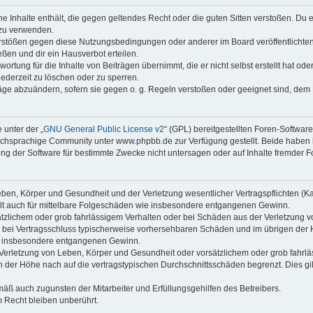
ine Inhalte enthält, die gegen geltendes Recht oder die guten Sitten verstoßen. Du 
 zu verwenden.
erstößen gegen diese Nutzungsbedingungen oder anderer im Board veröffentlichte
ßen und dir ein Hausverbot erteilen.
ortung für die Inhalte von Beiträgen übernimmt, die er nicht selbst erstellt hat od
jederzeit zu löschen oder zu sperren.
räge abzuändern, sofern sie gegen o. g. Regeln verstoßen oder geeignet sind, dem
 unter der „
GNU General Public License v2
“ (GPL) bereitgestellten Foren-Softwa
chsprachige Community unter www.phpbb.de zur Verfügung gestellt. Beide haben ke
g der Software für bestimmte Zwecke nicht untersagen oder auf Inhalte fremder F
ben, Körper und Gesundheit und der Verletzung wesentlicher Vertragspflichten (Kard
gilt auch für mittelbare Folgeschäden wie insbesondere entgangenen Gewinn.
ätzlichem oder grob fahrlässigem Verhalten oder bei Schäden aus der Verletzung 
 die bei Vertragsschluss typischerweise vorhersehbaren Schäden und im übrigen de
wie insbesondere entgangenen Gewinn.
erletzung von Leben, Körper und Gesundheit oder vorsätzlichem oder grob fahrläs
der Höhe nach auf die vertragstypischen Durchschnittsschäden begrenzt. Dies gi
mäß auch zugunsten der Mitarbeiter und Erfüllungsgehilfen des Betreibers.
 Recht bleiben unberührt.