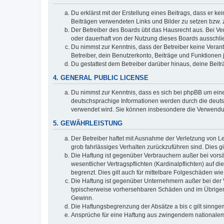
Du erklärst mit der Erstellung eines Beitrags, dass er ke
Beiträgen verwendeten Links und Bilder zu setzen bzw.
Der Betreiber des Boards übt das Hausrecht aus. Bei V
oder dauerhaft von der Nutzung dieses Boards ausschlie
Du nimmst zur Kenntnis, dass der Betreiber keine Verantw
Betreiber, dein Benutzerkonto, Beiträge und Funktionen 
Du gestattest dem Betreiber darüber hinaus, deine Beit
4. GENERAL PUBLIC LICENSE
Du nimmst zur Kenntnis, dass es sich bei phpBB um eine
deutschsprachige Informationen werden durch die deuts
verwendet wird. Sie können insbesondere die Verwendun
5. GEWÄHRLEISTUNG
Der Betreiber haftet mit Ausnahme der Verletzung von Le
grob fahrlässiges Verhalten zurückzuführen sind. Dies 
Die Haftung ist gegenüber Verbrauchern außer bei vors
wesentlicher Vertragspflichten (Kardinalpflichten) auf
begrenzt. Dies gilt auch für mittelbare Folgeschäden 
Die Haftung ist gegenüber Unternehmern außer bei der V
typischerweise vorhersehbaren Schäden und im Übrigen 
Gewinn.
Die Haftungsbegrenzung der Absätze a bis c gilt sinnge
Ansprüche für eine Haftung aus zwingendem nationalem