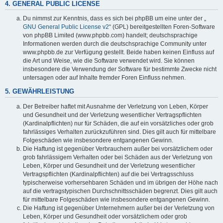
4. GENERAL PUBLIC LICENSE
Du nimmst zur Kenntnis, dass es sich bei phpBB um eine unter der „
GNU General Public License v2
“ (GPL) bereitgestellten Foren-Software
von phpBB Limited (www.phpbb.com) handelt; deutschsprachige
Informationen werden durch die deutschsprachige Community unter
www.phpbb.de zur Verfügung gestellt. Beide haben keinen Einfluss auf
die Art und Weise, wie die Software verwendet wird. Sie können
insbesondere die Verwendung der Software für bestimmte Zwecke nicht
untersagen oder auf Inhalte fremder Foren Einfluss nehmen.
5. GEWÄHRLEISTUNG
Der Betreiber haftet mit Ausnahme der Verletzung von Leben, Körper
und Gesundheit und der Verletzung wesentlicher Vertragspflichten
(Kardinalpflichten) nur für Schäden, die auf ein vorsätzliches oder grob
fahrlässiges Verhalten zurückzuführen sind. Dies gilt auch für mittelbare
Folgeschäden wie insbesondere entgangenen Gewinn.
Die Haftung ist gegenüber Verbrauchern außer bei vorsätzlichem oder
grob fahrlässigem Verhalten oder bei Schäden aus der Verletzung von
Leben, Körper und Gesundheit und der Verletzung wesentlicher
Vertragspflichten (Kardinalpflichten) auf die bei Vertragsschluss
typischerweise vorhersehbaren Schäden und im übrigen der Höhe nach
auf die vertragstypischen Durchschnittsschäden begrenzt. Dies gilt auch
für mittelbare Folgeschäden wie insbesondere entgangenen Gewinn.
Die Haftung ist gegenüber Unternehmern außer bei der Verletzung von
Leben, Körper und Gesundheit oder vorsätzlichem oder grob