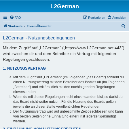
L2German
FAQ
Registrieren
Anmelden
S
Startseite
Foren-Übersicht
u
L2German - Nutzungsbedingungen
c
h
Mit dem Zugriff auf „L2German“ („https://www.L2German.net:443“)
wird zwischen dir und dem Betreiber ein Vertrag mit folgenden
e
Regelungen geschlossen:
1. NUTZUNGSVERTRAG
Mit dem Zugriff auf „L2German“ (im Folgenden „das Board“) schließt du
einen Nutzungsvertrag mit dem Betreiber des Boards ab (im Folgenden
„Betreiber“) und erklärst dich mit den nachfolgenden Regelungen
einverstanden.
Wenn du mit diesen Regelungen nicht einverstanden bist, so darfst du
das Board nicht weiter nutzen. Für die Nutzung des Boards gelten
jeweils die an dieser Stelle veröffentlichten Regelungen.
Der Nutzungsvertrag wird auf unbestimmte Zeit geschlossen und kann
von beiden Seiten ohne Einhaltung einer Frist jederzeit gekündigt
werden.