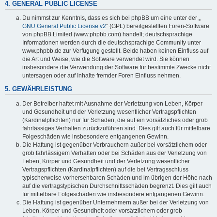
4. GENERAL PUBLIC LICENSE
Du nimmst zur Kenntnis, dass es sich bei phpBB um eine unter der „
GNU General Public License v2
“ (GPL) bereitgestellten Foren-Software
von phpBB Limited (www.phpbb.com) handelt; deutschsprachige
Informationen werden durch die deutschsprachige Community unter
www.phpbb.de zur Verfügung gestellt. Beide haben keinen Einfluss auf
die Art und Weise, wie die Software verwendet wird. Sie können
insbesondere die Verwendung der Software für bestimmte Zwecke nicht
untersagen oder auf Inhalte fremder Foren Einfluss nehmen.
5. GEWÄHRLEISTUNG
Der Betreiber haftet mit Ausnahme der Verletzung von Leben, Körper
und Gesundheit und der Verletzung wesentlicher Vertragspflichten
(Kardinalpflichten) nur für Schäden, die auf ein vorsätzliches oder grob
fahrlässiges Verhalten zurückzuführen sind. Dies gilt auch für mittelbare
Folgeschäden wie insbesondere entgangenen Gewinn.
Die Haftung ist gegenüber Verbrauchern außer bei vorsätzlichem oder
grob fahrlässigem Verhalten oder bei Schäden aus der Verletzung von
Leben, Körper und Gesundheit und der Verletzung wesentlicher
Vertragspflichten (Kardinalpflichten) auf die bei Vertragsschluss
typischerweise vorhersehbaren Schäden und im übrigen der Höhe nach
auf die vertragstypischen Durchschnittsschäden begrenzt. Dies gilt auch
für mittelbare Folgeschäden wie insbesondere entgangenen Gewinn.
Die Haftung ist gegenüber Unternehmern außer bei der Verletzung von
Leben, Körper und Gesundheit oder vorsätzlichem oder grob