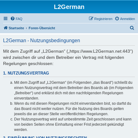
L2German
FAQ
Registrieren
Anmelden
S
Startseite
Foren-Übersicht
u
L2German - Nutzungsbedingungen
c
h
Mit dem Zugriff auf „L2German“ („https://www.L2German.net:443“)
wird zwischen dir und dem Betreiber ein Vertrag mit folgenden
e
Regelungen geschlossen:
1. NUTZUNGSVERTRAG
Mit dem Zugriff auf „L2German“ (im Folgenden „das Board“) schließt du
einen Nutzungsvertrag mit dem Betreiber des Boards ab (im Folgenden
„Betreiber“) und erklärst dich mit den nachfolgenden Regelungen
einverstanden.
Wenn du mit diesen Regelungen nicht einverstanden bist, so darfst du
das Board nicht weiter nutzen. Für die Nutzung des Boards gelten
jeweils die an dieser Stelle veröffentlichten Regelungen.
Der Nutzungsvertrag wird auf unbestimmte Zeit geschlossen und kann
von beiden Seiten ohne Einhaltung einer Frist jederzeit gekündigt
werden.