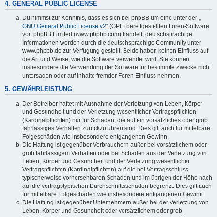
4. GENERAL PUBLIC LICENSE
Du nimmst zur Kenntnis, dass es sich bei phpBB um eine unter der „
GNU General Public License v2
“ (GPL) bereitgestellten Foren-Software
von phpBB Limited (www.phpbb.com) handelt; deutschsprachige
Informationen werden durch die deutschsprachige Community unter
www.phpbb.de zur Verfügung gestellt. Beide haben keinen Einfluss auf
die Art und Weise, wie die Software verwendet wird. Sie können
insbesondere die Verwendung der Software für bestimmte Zwecke nicht
untersagen oder auf Inhalte fremder Foren Einfluss nehmen.
5. GEWÄHRLEISTUNG
Der Betreiber haftet mit Ausnahme der Verletzung von Leben, Körper
und Gesundheit und der Verletzung wesentlicher Vertragspflichten
(Kardinalpflichten) nur für Schäden, die auf ein vorsätzliches oder grob
fahrlässiges Verhalten zurückzuführen sind. Dies gilt auch für mittelbare
Folgeschäden wie insbesondere entgangenen Gewinn.
Die Haftung ist gegenüber Verbrauchern außer bei vorsätzlichem oder
grob fahrlässigem Verhalten oder bei Schäden aus der Verletzung von
Leben, Körper und Gesundheit und der Verletzung wesentlicher
Vertragspflichten (Kardinalpflichten) auf die bei Vertragsschluss
typischerweise vorhersehbaren Schäden und im übrigen der Höhe nach
auf die vertragstypischen Durchschnittsschäden begrenzt. Dies gilt auch
für mittelbare Folgeschäden wie insbesondere entgangenen Gewinn.
Die Haftung ist gegenüber Unternehmern außer bei der Verletzung von
Leben, Körper und Gesundheit oder vorsätzlichem oder grob