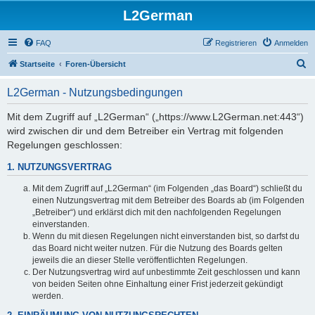
L2German
FAQ
Registrieren
Anmelden
S
Startseite
Foren-Übersicht
u
L2German - Nutzungsbedingungen
c
h
Mit dem Zugriff auf „L2German“ („https://www.L2German.net:443“)
wird zwischen dir und dem Betreiber ein Vertrag mit folgenden
e
Regelungen geschlossen:
1. NUTZUNGSVERTRAG
Mit dem Zugriff auf „L2German“ (im Folgenden „das Board“) schließt du
einen Nutzungsvertrag mit dem Betreiber des Boards ab (im Folgenden
„Betreiber“) und erklärst dich mit den nachfolgenden Regelungen
einverstanden.
Wenn du mit diesen Regelungen nicht einverstanden bist, so darfst du
das Board nicht weiter nutzen. Für die Nutzung des Boards gelten
jeweils die an dieser Stelle veröffentlichten Regelungen.
Der Nutzungsvertrag wird auf unbestimmte Zeit geschlossen und kann
von beiden Seiten ohne Einhaltung einer Frist jederzeit gekündigt
werden.