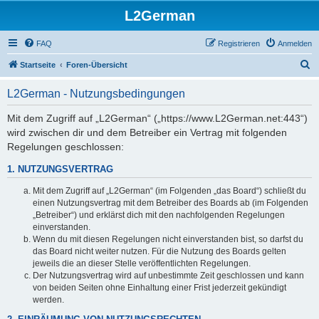
L2German
FAQ
Registrieren
Anmelden
S
Startseite
Foren-Übersicht
u
L2German - Nutzungsbedingungen
c
h
Mit dem Zugriff auf „L2German“ („https://www.L2German.net:443“)
wird zwischen dir und dem Betreiber ein Vertrag mit folgenden
e
Regelungen geschlossen:
1. NUTZUNGSVERTRAG
Mit dem Zugriff auf „L2German“ (im Folgenden „das Board“) schließt du
einen Nutzungsvertrag mit dem Betreiber des Boards ab (im Folgenden
„Betreiber“) und erklärst dich mit den nachfolgenden Regelungen
einverstanden.
Wenn du mit diesen Regelungen nicht einverstanden bist, so darfst du
das Board nicht weiter nutzen. Für die Nutzung des Boards gelten
jeweils die an dieser Stelle veröffentlichten Regelungen.
Der Nutzungsvertrag wird auf unbestimmte Zeit geschlossen und kann
von beiden Seiten ohne Einhaltung einer Frist jederzeit gekündigt
werden.