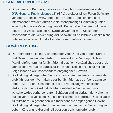
4. GENERAL PUBLIC LICENSE
Du nimmst zur Kenntnis, dass es sich bei phpBB um eine unter der „
GNU General Public License v2
“ (GPL) bereitgestellten Foren-Software
von phpBB Limited (www.phpbb.com) handelt; deutschsprachige
Informationen werden durch die deutschsprachige Community unter
www.phpbb.de zur Verfügung gestellt. Beide haben keinen Einfluss auf
die Art und Weise, wie die Software verwendet wird. Sie können
insbesondere die Verwendung der Software für bestimmte Zwecke nicht
untersagen oder auf Inhalte fremder Foren Einfluss nehmen.
5. GEWÄHRLEISTUNG
Der Betreiber haftet mit Ausnahme der Verletzung von Leben, Körper
und Gesundheit und der Verletzung wesentlicher Vertragspflichten
(Kardinalpflichten) nur für Schäden, die auf ein vorsätzliches oder grob
fahrlässiges Verhalten zurückzuführen sind. Dies gilt auch für mittelbare
Folgeschäden wie insbesondere entgangenen Gewinn.
Die Haftung ist gegenüber Verbrauchern außer bei vorsätzlichem oder
grob fahrlässigem Verhalten oder bei Schäden aus der Verletzung von
Leben, Körper und Gesundheit und der Verletzung wesentlicher
Vertragspflichten (Kardinalpflichten) auf die bei Vertragsschluss
typischerweise vorhersehbaren Schäden und im übrigen der Höhe nach
auf die vertragstypischen Durchschnittsschäden begrenzt. Dies gilt auch
für mittelbare Folgeschäden wie insbesondere entgangenen Gewinn.
Die Haftung ist gegenüber Unternehmern außer bei der Verletzung von
Leben, Körper und Gesundheit oder vorsätzlichem oder grob