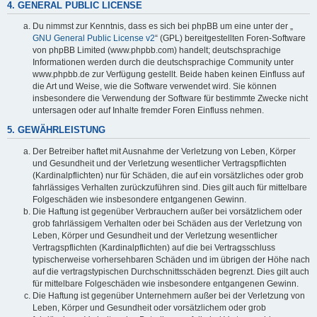
4. GENERAL PUBLIC LICENSE
Du nimmst zur Kenntnis, dass es sich bei phpBB um eine unter der „
GNU General Public License v2
“ (GPL) bereitgestellten Foren-Software
von phpBB Limited (www.phpbb.com) handelt; deutschsprachige
Informationen werden durch die deutschsprachige Community unter
www.phpbb.de zur Verfügung gestellt. Beide haben keinen Einfluss auf
die Art und Weise, wie die Software verwendet wird. Sie können
insbesondere die Verwendung der Software für bestimmte Zwecke nicht
untersagen oder auf Inhalte fremder Foren Einfluss nehmen.
5. GEWÄHRLEISTUNG
Der Betreiber haftet mit Ausnahme der Verletzung von Leben, Körper
und Gesundheit und der Verletzung wesentlicher Vertragspflichten
(Kardinalpflichten) nur für Schäden, die auf ein vorsätzliches oder grob
fahrlässiges Verhalten zurückzuführen sind. Dies gilt auch für mittelbare
Folgeschäden wie insbesondere entgangenen Gewinn.
Die Haftung ist gegenüber Verbrauchern außer bei vorsätzlichem oder
grob fahrlässigem Verhalten oder bei Schäden aus der Verletzung von
Leben, Körper und Gesundheit und der Verletzung wesentlicher
Vertragspflichten (Kardinalpflichten) auf die bei Vertragsschluss
typischerweise vorhersehbaren Schäden und im übrigen der Höhe nach
auf die vertragstypischen Durchschnittsschäden begrenzt. Dies gilt auch
für mittelbare Folgeschäden wie insbesondere entgangenen Gewinn.
Die Haftung ist gegenüber Unternehmern außer bei der Verletzung von
Leben, Körper und Gesundheit oder vorsätzlichem oder grob