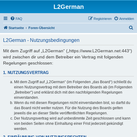
L2German
FAQ
Registrieren
Anmelden
S
Startseite
Foren-Übersicht
u
L2German - Nutzungsbedingungen
c
h
Mit dem Zugriff auf „L2German“ („https://www.L2German.net:443“)
wird zwischen dir und dem Betreiber ein Vertrag mit folgenden
e
Regelungen geschlossen:
1. NUTZUNGSVERTRAG
Mit dem Zugriff auf „L2German“ (im Folgenden „das Board“) schließt du
einen Nutzungsvertrag mit dem Betreiber des Boards ab (im Folgenden
„Betreiber“) und erklärst dich mit den nachfolgenden Regelungen
einverstanden.
Wenn du mit diesen Regelungen nicht einverstanden bist, so darfst du
das Board nicht weiter nutzen. Für die Nutzung des Boards gelten
jeweils die an dieser Stelle veröffentlichten Regelungen.
Der Nutzungsvertrag wird auf unbestimmte Zeit geschlossen und kann
von beiden Seiten ohne Einhaltung einer Frist jederzeit gekündigt
werden.