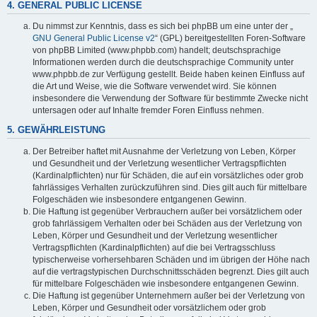
4. GENERAL PUBLIC LICENSE
Du nimmst zur Kenntnis, dass es sich bei phpBB um eine unter der „
GNU General Public License v2
“ (GPL) bereitgestellten Foren-Software
von phpBB Limited (www.phpbb.com) handelt; deutschsprachige
Informationen werden durch die deutschsprachige Community unter
www.phpbb.de zur Verfügung gestellt. Beide haben keinen Einfluss auf
die Art und Weise, wie die Software verwendet wird. Sie können
insbesondere die Verwendung der Software für bestimmte Zwecke nicht
untersagen oder auf Inhalte fremder Foren Einfluss nehmen.
5. GEWÄHRLEISTUNG
Der Betreiber haftet mit Ausnahme der Verletzung von Leben, Körper
und Gesundheit und der Verletzung wesentlicher Vertragspflichten
(Kardinalpflichten) nur für Schäden, die auf ein vorsätzliches oder grob
fahrlässiges Verhalten zurückzuführen sind. Dies gilt auch für mittelbare
Folgeschäden wie insbesondere entgangenen Gewinn.
Die Haftung ist gegenüber Verbrauchern außer bei vorsätzlichem oder
grob fahrlässigem Verhalten oder bei Schäden aus der Verletzung von
Leben, Körper und Gesundheit und der Verletzung wesentlicher
Vertragspflichten (Kardinalpflichten) auf die bei Vertragsschluss
typischerweise vorhersehbaren Schäden und im übrigen der Höhe nach
auf die vertragstypischen Durchschnittsschäden begrenzt. Dies gilt auch
für mittelbare Folgeschäden wie insbesondere entgangenen Gewinn.
Die Haftung ist gegenüber Unternehmern außer bei der Verletzung von
Leben, Körper und Gesundheit oder vorsätzlichem oder grob