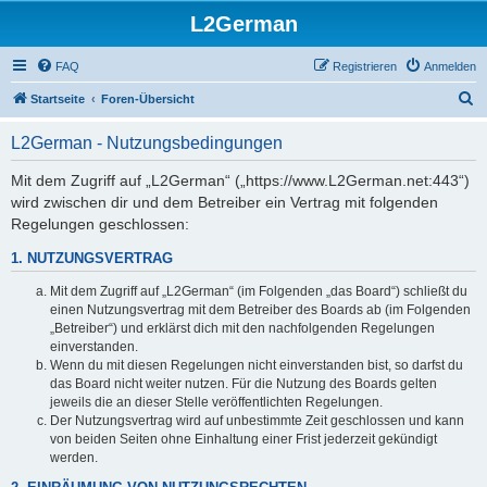
L2German
FAQ
Registrieren
Anmelden
S
Startseite
Foren-Übersicht
u
L2German - Nutzungsbedingungen
c
h
Mit dem Zugriff auf „L2German“ („https://www.L2German.net:443“)
wird zwischen dir und dem Betreiber ein Vertrag mit folgenden
e
Regelungen geschlossen:
1. NUTZUNGSVERTRAG
Mit dem Zugriff auf „L2German“ (im Folgenden „das Board“) schließt du
einen Nutzungsvertrag mit dem Betreiber des Boards ab (im Folgenden
„Betreiber“) und erklärst dich mit den nachfolgenden Regelungen
einverstanden.
Wenn du mit diesen Regelungen nicht einverstanden bist, so darfst du
das Board nicht weiter nutzen. Für die Nutzung des Boards gelten
jeweils die an dieser Stelle veröffentlichten Regelungen.
Der Nutzungsvertrag wird auf unbestimmte Zeit geschlossen und kann
von beiden Seiten ohne Einhaltung einer Frist jederzeit gekündigt
werden.