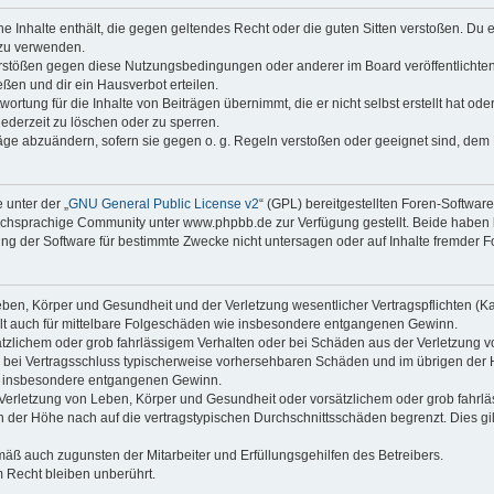
ine Inhalte enthält, die gegen geltendes Recht oder die guten Sitten verstoßen. Du 
 zu verwenden.
erstößen gegen diese Nutzungsbedingungen oder anderer im Board veröffentlichte
ßen und dir ein Hausverbot erteilen.
ortung für die Inhalte von Beiträgen übernimmt, die er nicht selbst erstellt hat od
jederzeit zu löschen oder zu sperren.
räge abzuändern, sofern sie gegen o. g. Regeln verstoßen oder geeignet sind, dem
 unter der „
GNU General Public License v2
“ (GPL) bereitgestellten Foren-Softwa
chsprachige Community unter www.phpbb.de zur Verfügung gestellt. Beide haben ke
g der Software für bestimmte Zwecke nicht untersagen oder auf Inhalte fremder F
ben, Körper und Gesundheit und der Verletzung wesentlicher Vertragspflichten (Kard
gilt auch für mittelbare Folgeschäden wie insbesondere entgangenen Gewinn.
ätzlichem oder grob fahrlässigem Verhalten oder bei Schäden aus der Verletzung 
 die bei Vertragsschluss typischerweise vorhersehbaren Schäden und im übrigen de
wie insbesondere entgangenen Gewinn.
erletzung von Leben, Körper und Gesundheit oder vorsätzlichem oder grob fahrläs
der Höhe nach auf die vertragstypischen Durchschnittsschäden begrenzt. Dies gi
mäß auch zugunsten der Mitarbeiter und Erfüllungsgehilfen des Betreibers.
 Recht bleiben unberührt.