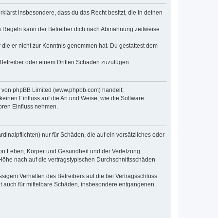
erklärst insbesondere, dass du das Recht besitzt, die in deinen
n Regeln kann der Betreiber dich nach Abmahnung zeitweise
er die er nicht zur Kenntnis genommen hat. Du gestattest dem
 Betreiber oder einem Dritten Schaden zuzufügen.
re von phpBB Limited (www.phpbb.com) handelt;
inen Einfluss auf die Art und Weise, wie die Software
oren Einfluss nehmen.
inalpflichten) nur für Schäden, die auf ein vorsätzliches oder
von Leben, Körper und Gesundheit und der Verletzung
r Höhe nach auf die vertragstypischen Durchschnittsschäden
sigem Verhalten des Betreibers auf die bei Vertragsschluss
lt auch für mittelbare Schäden, insbesondere entgangenen