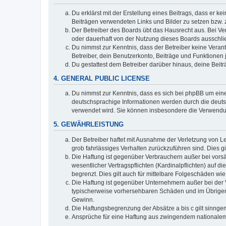
Du erklärst mit der Erstellung eines Beitrags, dass er ke
Beiträgen verwendeten Links und Bilder zu setzen bzw.
Der Betreiber des Boards übt das Hausrecht aus. Bei V
oder dauerhaft von der Nutzung dieses Boards ausschlie
Du nimmst zur Kenntnis, dass der Betreiber keine Verantw
Betreiber, dein Benutzerkonto, Beiträge und Funktionen 
Du gestattest dem Betreiber darüber hinaus, deine Beit
4. GENERAL PUBLIC LICENSE
Du nimmst zur Kenntnis, dass es sich bei phpBB um eine
deutschsprachige Informationen werden durch die deuts
verwendet wird. Sie können insbesondere die Verwendun
5. GEWÄHRLEISTUNG
Der Betreiber haftet mit Ausnahme der Verletzung von Le
grob fahrlässiges Verhalten zurückzuführen sind. Dies 
Die Haftung ist gegenüber Verbrauchern außer bei vors
wesentlicher Vertragspflichten (Kardinalpflichten) auf
begrenzt. Dies gilt auch für mittelbare Folgeschäden 
Die Haftung ist gegenüber Unternehmern außer bei der V
typischerweise vorhersehbaren Schäden und im Übrigen 
Gewinn.
Die Haftungsbegrenzung der Absätze a bis c gilt sinnge
Ansprüche für eine Haftung aus zwingendem nationalem