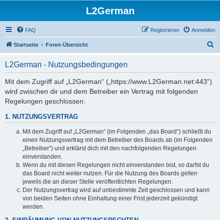
L2German
FAQ
Registrieren
Anmelden
S
Startseite
Foren-Übersicht
u
L2German - Nutzungsbedingungen
c
h
Mit dem Zugriff auf „L2German“ („https://www.L2German.net:443“)
wird zwischen dir und dem Betreiber ein Vertrag mit folgenden
e
Regelungen geschlossen:
1. NUTZUNGSVERTRAG
Mit dem Zugriff auf „L2German“ (im Folgenden „das Board“) schließt du
einen Nutzungsvertrag mit dem Betreiber des Boards ab (im Folgenden
„Betreiber“) und erklärst dich mit den nachfolgenden Regelungen
einverstanden.
Wenn du mit diesen Regelungen nicht einverstanden bist, so darfst du
das Board nicht weiter nutzen. Für die Nutzung des Boards gelten
jeweils die an dieser Stelle veröffentlichten Regelungen.
Der Nutzungsvertrag wird auf unbestimmte Zeit geschlossen und kann
von beiden Seiten ohne Einhaltung einer Frist jederzeit gekündigt
werden.