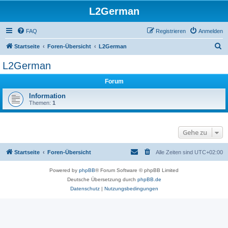
L2German
FAQ
Registrieren
Anmelden
S
Startseite
Foren-Übersicht
L2German
u
L2German
c
Forum
h
e
Information
Themen:
1
Gehe zu
Startseite
Foren-Übersicht
Alle Zeiten sind
UTC+02:00
Powered by
phpBB
® Forum Software © phpBB Limited
Deutsche Übersetzung durch
phpBB.de
Datenschutz
|
Nutzungsbedingungen