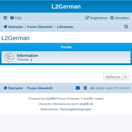
L2German
FAQ
Registrieren
Anmelden
S
Startseite
Foren-Übersicht
L2German
u
L2German
c
Forum
h
e
Information
Themen:
1
Gehe zu
Startseite
Foren-Übersicht
Alle Zeiten sind
UTC+02:00
Powered by
phpBB
® Forum Software © phpBB Limited
Deutsche Übersetzung durch
phpBB.de
Datenschutz
|
Nutzungsbedingungen