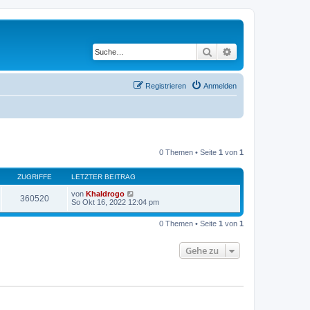
Suche
Erweiterte Suche
Registrieren
Anmelden
0 Themen • Seite
1
von
1
ZUGRIFFE
LETZTER BEITRAG
von
Khaldrogo
360520
So Okt 16, 2022 12:04 pm
0 Themen • Seite
1
von
1
Gehe zu