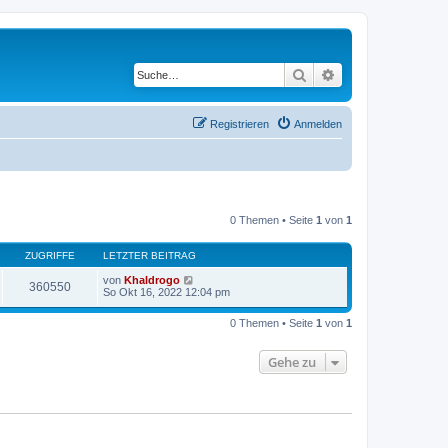
Suche
Erweiterte Suche
Registrieren
Anmelden
0 Themen • Seite
1
von
1
ZUGRIFFE
LETZTER BEITRAG
von
Khaldrogo
360550
So Okt 16, 2022 12:04 pm
0 Themen • Seite
1
von
1
Gehe zu