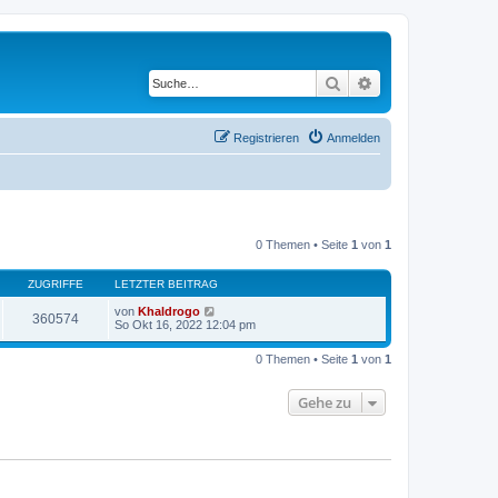
Suche
Erweiterte Suche
Registrieren
Anmelden
0 Themen • Seite
1
von
1
ZUGRIFFE
LETZTER BEITRAG
von
Khaldrogo
360574
So Okt 16, 2022 12:04 pm
0 Themen • Seite
1
von
1
Gehe zu