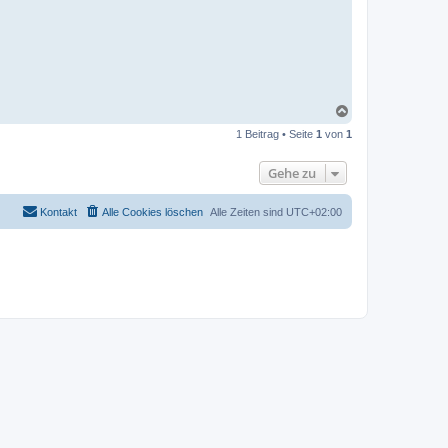
N
a
1 Beitrag • Seite
1
von
1
c
h
o
Gehe zu
b
e
n
Kontakt
Alle Cookies löschen
Alle Zeiten sind
UTC+02:00