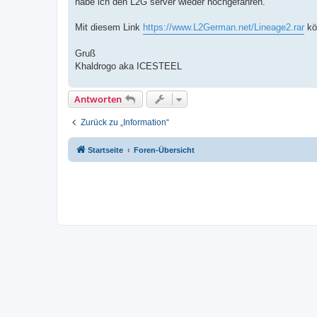
habe ich den L2G server wieder hochgefahren.
Mit diesem Link
https://www.L2German.net/Lineage2.rar
kön
Gruß
Khaldrogo aka ICESTEEL
Antworten
Zurück zu „Information“
Startseite
Foren-Übersicht