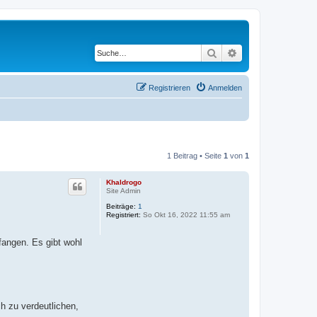
Suche
Erweiterte Suche
Registrieren
Anmelden
1 Beitrag • Seite
1
von
1
Khaldrogo
Site Admin
Beiträge:
1
Registriert:
So Okt 16, 2022 11:55 am
angen. Es gibt wohl
h zu verdeutlichen,