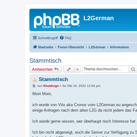
L2German
Schnellzugriff
FAQ
Startseite
Foren-Übersicht
L2German
Information
Stammtisch
Antworten
Stammtisch
B
von
Khaldrogo
»
So Okt 16, 2022 12:04 pm
e
i
Moin Moin,
t
r
a
ich wurde von Vito aka Cronos vom L2German.eu angeschri
g
einige Anfragen nach dem alten L2G da nicht jedem das Faf
Ich würde gerne wissen, wer überhaupt noch Interesse hat 
Ich bin nicht abgeneigt, euch die Server zur Verfügung zu 