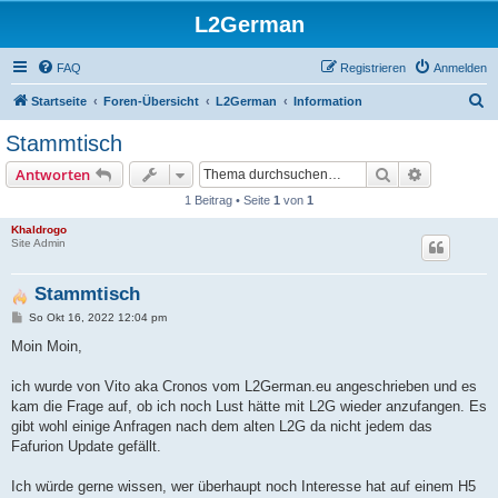
L2German
FAQ
Registrieren
Anmelden
S
Startseite
Foren-Übersicht
L2German
Information
u
Stammtisch
c
Suche
Erweiterte
Antworten
h
1 Beitrag • Seite
1
von
1
e
Khaldrogo
Site Admin
Stammtisch
B
So Okt 16, 2022 12:04 pm
e
i
Moin Moin,
t
r
a
ich wurde von Vito aka Cronos vom L2German.eu angeschrieben und es
g
kam die Frage auf, ob ich noch Lust hätte mit L2G wieder anzufangen. Es
gibt wohl einige Anfragen nach dem alten L2G da nicht jedem das
Fafurion Update gefällt.
Ich würde gerne wissen, wer überhaupt noch Interesse hat auf einem H5